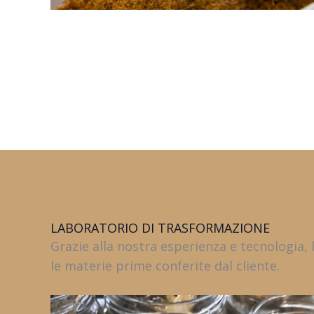
LABORATORIO DI TRASFORMAZIONE
Grazie alla nostra esperienza e tecnologia
le materie prime conferite dal cliente.